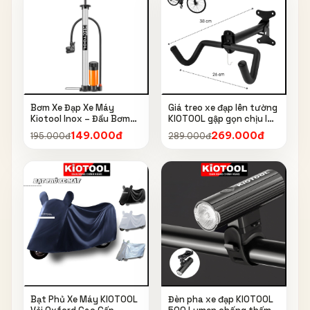
Bơm Xe Đạp Xe Máy
Giá treo xe đạp lên tường
Kiotool Inox – Đầu Bơm
KIOTOOL gập gọn chịu lực
Thông Minh, Kèm Bơm
cao kèm móc treo mũ bảo
149.000đ
269.000đ
195.000đ
289.000đ
Bóng, Đồng Hồ 160 PSI
hiểm
Bạt Phủ Xe Máy KIOTOOL
Đèn pha xe đạp KIOTOOL