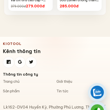
Vải Oxford Cao Cấp –
500 Lumen chống thấm
Chống Nắng, Chống Mưa,
nước IPX6 6603
279.000đ
285.000đ
379.000đ
Chống Bụi, Chống Tia UV,
Có Phản Quang & Lỗ Khóa
Chống Bay
KIOTOOL
Kênh thông tin
Thông tin công ty
Trang chủ
Giới thiệu
Sản phẩm
Tin tức
Zalo
Lk162-DV04 Huyền Kỳ, Phường Phú Lương, Thành phố