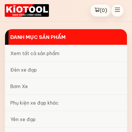
(
0
)
DANH MỤC SẢN PHẨM
Xem tất cả sản phẩm
Đèn xe đạp
Bơm Xe
Phụ kiện xe đạp khác
Yên xe đạp