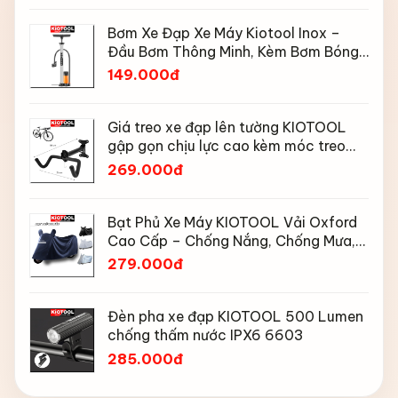
Bơm Xe Đạp Xe Máy Kiotool Inox –
Đầu Bơm Thông Minh, Kèm Bơm Bóng,
Đồng Hồ 160 PSI
149.000đ
Giá treo xe đạp lên tường KIOTOOL
gập gọn chịu lực cao kèm móc treo
mũ bảo hiểm
269.000đ
Bạt Phủ Xe Máy KIOTOOL Vải Oxford
Cao Cấp – Chống Nắng, Chống Mưa,
Chống Bụi, Chống Tia UV, Có Phản
279.000đ
Quang & Lỗ Khóa Chống Bay
Đèn pha xe đạp KIOTOOL 500 Lumen
chống thấm nước IPX6 6603
285.000đ