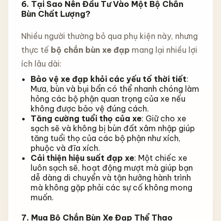
6. Tại Sao Nên Đầu Tư Vào Một Bộ Chắn
Bùn Chất Lượng?
Nhiều người thường bỏ qua phụ kiện này, nhưng
thực tế
bộ chắn bùn xe đạp
mang lại nhiều lợi
ích lâu dài:
Bảo vệ xe đạp khỏi các yếu tố thời tiết
:
Mưa, bùn và bụi bẩn có thể nhanh chóng làm
hỏng các bộ phận quan trọng của xe nếu
không được bảo vệ đúng cách.
Tăng cường tuổi thọ của xe
: Giữ cho xe
sạch sẽ và không bị bùn đất xâm nhập giúp
tăng tuổi thọ của các bộ phận như xích,
phuộc và đĩa xích.
Cải thiện hiệu suất đạp xe
: Một chiếc xe
luôn sạch sẽ, hoạt động mượt mà giúp bạn
dễ dàng di chuyển và tận hưởng hành trình
mà không gặp phải các sự cố không mong
muốn.
7. Mua Bộ Chắn Bùn Xe Đạp Thể Thao