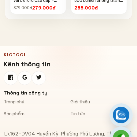
Vải Oxford Cao Cấp –
500 Lumen chống thấm
Chống Nắng, Chống Mưa,
nước IPX6 6603
279.000đ
285.000đ
379.000đ
Chống Bụi, Chống Tia UV,
Có Phản Quang & Lỗ Khóa
Chống Bay
KIOTOOL
Kênh thông tin
Thông tin công ty
Trang chủ
Giới thiệu
Sản phẩm
Tin tức
Zalo
Lk162-DV04 Huyền Kỳ, Phường Phú Lương, Thành phố