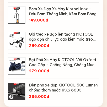
Bơm Xe Đạp Xe Máy Kiotool Inox –
Đầu Bơm Thông Minh, Kèm Bơm Bóng,
Đồng Hồ 160 PSI
149.000đ
Giá treo xe đạp lên tường KIOTOOL
gập gọn chịu lực cao kèm móc treo
mũ bảo hiểm
269.000đ
Bạt Phủ Xe Máy KIOTOOL Vải Oxford
Cao Cấp – Chống Nắng, Chống Mưa,
Chống Bụi, Chống Tia UV, Có Phản
279.000đ
Quang & Lỗ Khóa Chống Bay
Đèn pha xe đạp KIOTOOL 500 Lumen
chống thấm nước IPX6 6603
285.000đ