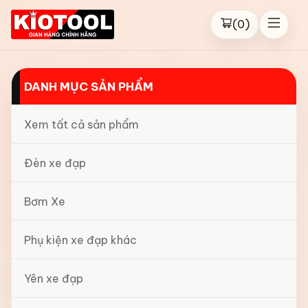
(
0
)
DANH MỤC SẢN PHẨM
Xem tất cả sản phẩm
Đèn xe đạp
Bơm Xe
Phụ kiện xe đạp khác
Yên xe đạp