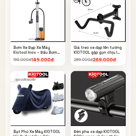
Bơm Xe Đạp Xe Máy
Giá treo xe đạp lên tường
Kiotool Inox – Đầu Bơm
KIOTOOL gập gọn chịu lực
Thông Minh, Kèm Bơm
cao kèm móc treo mũ bảo
149.000đ
269.000đ
195.000đ
289.000đ
Bóng, Đồng Hồ 160 PSI
hiểm
Bạt Phủ Xe Máy KIOTOOL
Đèn pha xe đạp KIOTOOL