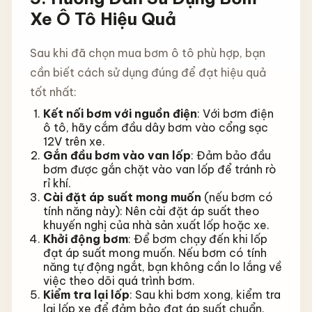
Xe Ô Tô Hiệu Quả
Sau khi đã chọn mua bơm ô tô phù hợp, bạn
cần biết cách sử dụng đúng để đạt hiệu quả
tốt nhất:
Kết nối bơm với nguồn điện
: Với bơm điện
ô tô, hãy cắm đầu dây bơm vào cổng sạc
12V trên xe.
Gắn đầu bơm vào van lốp
: Đảm bảo đầu
bơm được gắn chặt vào van lốp để tránh rò
rỉ khí.
Cài đặt áp suất mong muốn
(nếu bơm có
tính năng này): Nên cài đặt áp suất theo
khuyến nghị của nhà sản xuất lốp hoặc xe.
Khởi động bơm
: Để bơm chạy đến khi lốp
đạt áp suất mong muốn. Nếu bơm có tính
năng tự động ngắt, bạn không cần lo lắng về
việc theo dõi quá trình bơm.
Kiểm tra lại lốp
: Sau khi bơm xong, kiểm tra
lại lốp xe để đảm bảo đạt áp suất chuẩn.