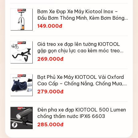
Bơm Xe Đạp Xe Máy Kiotool Inox –
Đầu Bơm Thông Minh, Kèm Bơm Bóng,
Đồng Hồ 160 PSI
149.000đ
Giá treo xe đạp lên tường KIOTOOL
gập gọn chịu lực cao kèm móc treo
mũ bảo hiểm
269.000đ
Bạt Phủ Xe Máy KIOTOOL Vải Oxford
Cao Cấp – Chống Nắng, Chống Mưa,
Chống Bụi, Chống Tia UV, Có Phản
279.000đ
Quang & Lỗ Khóa Chống Bay
Đèn pha xe đạp KIOTOOL 500 Lumen
chống thấm nước IPX6 6603
285.000đ