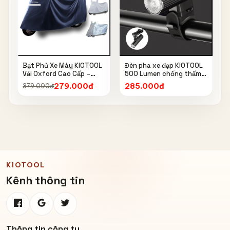
Bạt Phủ Xe Máy KIOTOOL
Đèn pha xe đạp KIOTOOL
Vải Oxford Cao Cấp –
500 Lumen chống thấm
Chống Nắng, Chống Mưa,
nước IPX6 6603
279.000đ
285.000đ
379.000đ
Chống Bụi, Chống Tia UV,
Có Phản Quang & Lỗ Khóa
Chống Bay
KIOTOOL
Kênh thông tin
Thông tin công ty