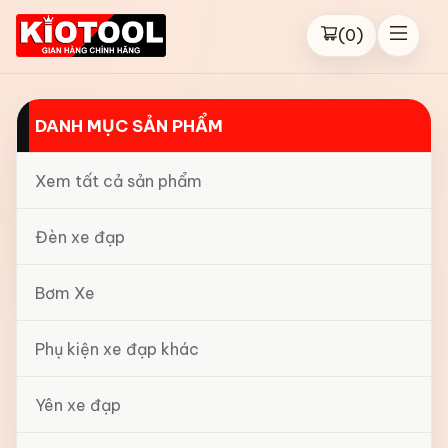
(
0
)
DANH MỤC SẢN PHẨM
Xem tất cả sản phẩm
Đèn xe đạp
Bơm Xe
Phụ kiện xe đạp khác
Yên xe đạp