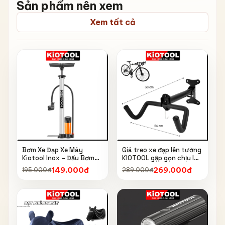
Sản phẩm nên xem
Xem tất cả
Bơm Xe Đạp Xe Máy
Giá treo xe đạp lên tường
Kiotool Inox – Đầu Bơm
KIOTOOL gập gọn chịu lực
Thông Minh, Kèm Bơm
cao kèm móc treo mũ bảo
149.000đ
269.000đ
195.000đ
289.000đ
Bóng, Đồng Hồ 160 PSI
hiểm