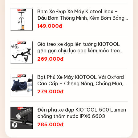
Bơm Xe Đạp Xe Máy Kiotool Inox –
Đầu Bơm Thông Minh, Kèm Bơm Bóng,
Đồng Hồ 160 PSI
149.000đ
Giá treo xe đạp lên tường KIOTOOL
gập gọn chịu lực cao kèm móc treo
mũ bảo hiểm
269.000đ
Bạt Phủ Xe Máy KIOTOOL Vải Oxford
Cao Cấp – Chống Nắng, Chống Mưa,
Chống Bụi, Chống Tia UV, Có Phản
279.000đ
Quang & Lỗ Khóa Chống Bay
Đèn pha xe đạp KIOTOOL 500 Lumen
chống thấm nước IPX6 6603
285.000đ