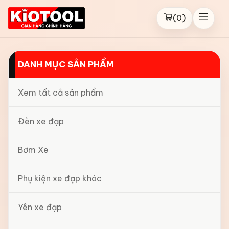
(
0
)
DANH MỤC SẢN PHẨM
Xem tất cả sản phẩm
Đèn xe đạp
Bơm Xe
Phụ kiện xe đạp khác
Yên xe đạp