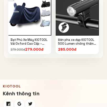
Bạt Phủ Xe Máy KIOTOOL
Đèn pha xe đạp KIOTOOL
Vải Oxford Cao Cấp –
500 Lumen chống thấm
Chống Nắng, Chống Mưa,
nước IPX6 6603
279.000đ
285.000đ
379.000đ
Chống Bụi, Chống Tia UV,
Có Phản Quang & Lỗ Khóa
Chống Bay
KIOTOOL
Kênh thông tin