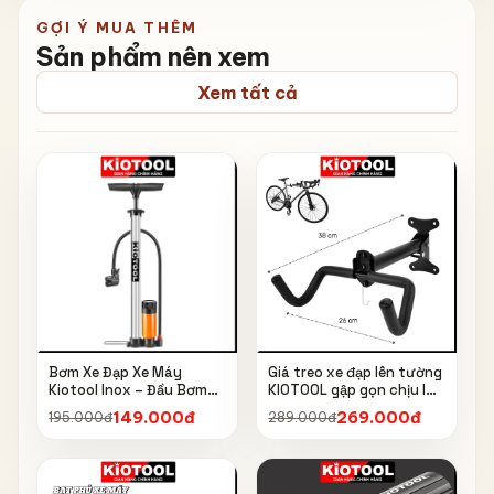
GỢI Ý MUA THÊM
Sản phẩm nên xem
Xem tất cả
Bơm Xe Đạp Xe Máy
Giá treo xe đạp lên tường
Kiotool Inox – Đầu Bơm
KIOTOOL gập gọn chịu lực
Thông Minh, Kèm Bơm
cao kèm móc treo mũ bảo
149.000đ
269.000đ
195.000đ
289.000đ
Bóng, Đồng Hồ 160 PSI
hiểm