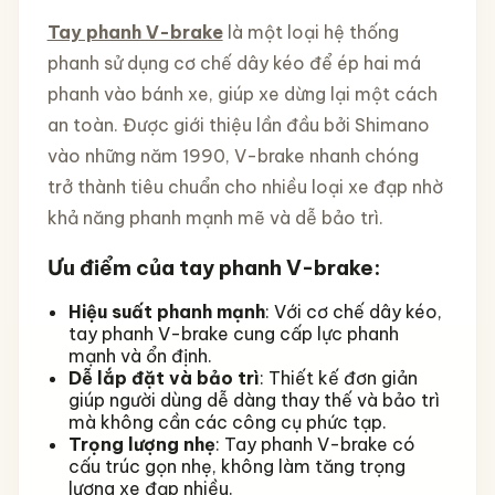
Tay phanh V-brake
là một loại hệ thống
phanh sử dụng cơ chế dây kéo để ép hai má
phanh vào bánh xe, giúp xe dừng lại một cách
an toàn. Được giới thiệu lần đầu bởi Shimano
vào những năm 1990, V-brake nhanh chóng
trở thành tiêu chuẩn cho nhiều loại xe đạp nhờ
khả năng phanh mạnh mẽ và dễ bảo trì.
Ưu điểm của tay phanh V-brake:
Hiệu suất phanh mạnh
: Với cơ chế dây kéo,
tay phanh V-brake cung cấp lực phanh
mạnh và ổn định.
Dễ lắp đặt và bảo trì
: Thiết kế đơn giản
giúp người dùng dễ dàng thay thế và bảo trì
mà không cần các công cụ phức tạp.
Trọng lượng nhẹ
: Tay phanh V-brake có
cấu trúc gọn nhẹ, không làm tăng trọng
lượng xe đạp nhiều.