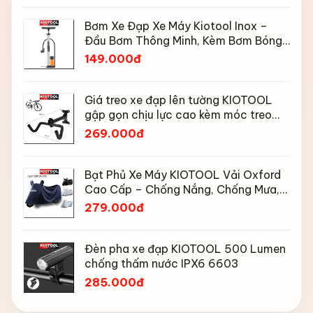
Bơm Xe Đạp Xe Máy Kiotool Inox –
Đầu Bơm Thông Minh, Kèm Bơm Bóng,
Đồng Hồ 160 PSI
149.000đ
Giá treo xe đạp lên tường KIOTOOL
gập gọn chịu lực cao kèm móc treo
mũ bảo hiểm
269.000đ
Bạt Phủ Xe Máy KIOTOOL Vải Oxford
Cao Cấp – Chống Nắng, Chống Mưa,
Chống Bụi, Chống Tia UV, Có Phản
279.000đ
Quang & Lỗ Khóa Chống Bay
Đèn pha xe đạp KIOTOOL 500 Lumen
chống thấm nước IPX6 6603
285.000đ