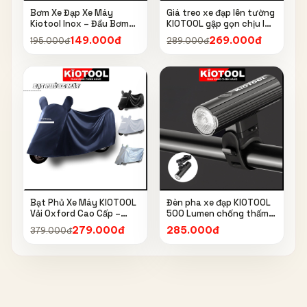
Bơm Xe Đạp Xe Máy
Giá treo xe đạp lên tường
Kiotool Inox – Đầu Bơm
KIOTOOL gập gọn chịu lực
Thông Minh, Kèm Bơm
cao kèm móc treo mũ bảo
149.000đ
269.000đ
195.000đ
289.000đ
Bóng, Đồng Hồ 160 PSI
hiểm
Bạt Phủ Xe Máy KIOTOOL
Đèn pha xe đạp KIOTOOL
Vải Oxford Cao Cấp –
500 Lumen chống thấm
Chống Nắng, Chống Mưa,
nước IPX6 6603
279.000đ
285.000đ
379.000đ
Chống Bụi, Chống Tia UV,
Có Phản Quang & Lỗ Khóa
Chống Bay