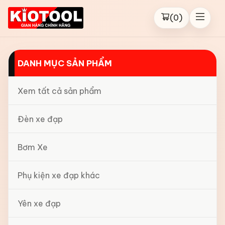
(
0
)
DANH MỤC SẢN PHẨM
Xem tất cả sản phẩm
Đèn xe đạp
Bơm Xe
Phụ kiện xe đạp khác
Yên xe đạp