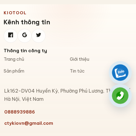
KIOTOOL
Kênh thông tin
Thông tin công ty
Trang chủ
Giới thiệu
Sản phẩm
Tin tức
Zalo
Lk162-DV04 Huyền Kỳ, Phường Phú Lương, Thành phố
Gọi đi
Hà Nội, Việt Nam
0888939886
ctykiovn@gmail.com