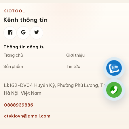
KIOTOOL
Kênh thông tin
Thông tin công ty
Trang chủ
Giới thiệu
Sản phẩm
Tin tức
Zalo
Lk162-DV04 Huyền Kỳ, Phường Phú Lương, Thành phố
Gọi đi
Hà Nội, Việt Nam
0888939886
ctykiovn@gmail.com