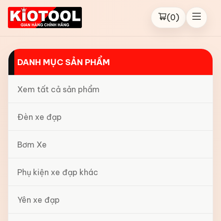
(
0
)
DANH MỤC SẢN PHẨM
Xem tất cả sản phẩm
Đèn xe đạp
Bơm Xe
Phụ kiện xe đạp khác
Yên xe đạp