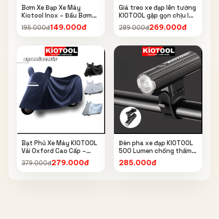
Bơm Xe Đạp Xe Máy
Giá treo xe đạp lên tường
Kiotool Inox – Đầu Bơm
KIOTOOL gập gọn chịu lực
Thông Minh, Kèm Bơm
cao kèm móc treo mũ bảo
149.000đ
269.000đ
195.000đ
289.000đ
Bóng, Đồng Hồ 160 PSI
hiểm
Bạt Phủ Xe Máy KIOTOOL
Đèn pha xe đạp KIOTOOL
Vải Oxford Cao Cấp –
500 Lumen chống thấm
Chống Nắng, Chống Mưa,
nước IPX6 6603
279.000đ
285.000đ
379.000đ
Chống Bụi, Chống Tia UV,
Có Phản Quang & Lỗ Khóa
Chống Bay