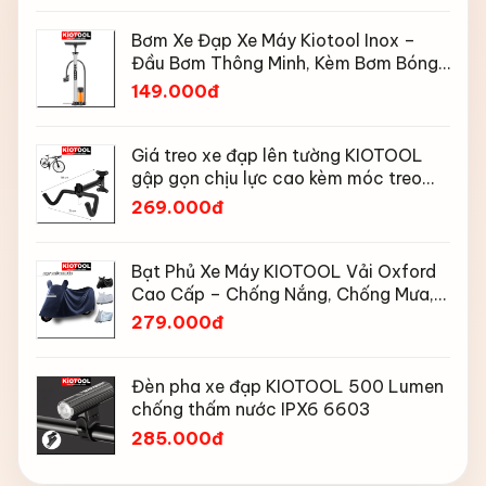
Bơm Xe Đạp Xe Máy Kiotool Inox –
Đầu Bơm Thông Minh, Kèm Bơm Bóng,
Đồng Hồ 160 PSI
149.000đ
Giá treo xe đạp lên tường KIOTOOL
gập gọn chịu lực cao kèm móc treo
mũ bảo hiểm
269.000đ
Bạt Phủ Xe Máy KIOTOOL Vải Oxford
Cao Cấp – Chống Nắng, Chống Mưa,
Chống Bụi, Chống Tia UV, Có Phản
279.000đ
Quang & Lỗ Khóa Chống Bay
Đèn pha xe đạp KIOTOOL 500 Lumen
chống thấm nước IPX6 6603
285.000đ