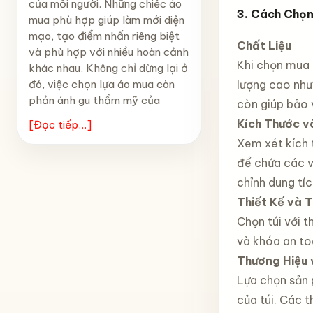
của mỗi người. Những chiếc áo
3. Cách Chọn
mua phù hợp giúp làm mới diện
mạo, tạo điểm nhấn riêng biệt
Chất Liệu
và phù hợp với nhiều hoàn cảnh
Khi chọn mua t
khác nhau. Không chỉ dừng lại ở
đó, việc chọn lựa áo mua còn
lượng cao như
phản ánh gu thẩm mỹ của
còn giúp bảo 
Kích Thước v
[Đọc tiếp...]
Xem xét kích 
để chứa các v
chỉnh dung tíc
Thiết Kế và 
Chọn túi với t
và khóa an to
Thương Hiệu 
Lựa chọn sản 
của túi. Các 