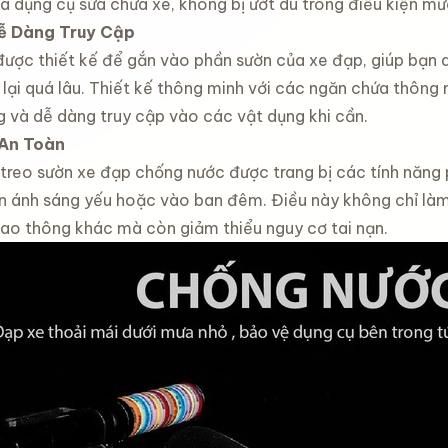
 và dụng cụ sửa chữa xe, không bị ướt dù trong điều kiện mư
Dễ Dàng Truy Cập
 được thiết kế để gắn vào phần sườn của xe đạp, giúp bạn
 lại quá lâu. Thiết kế thông minh với các ngăn chứa thôn
 và dễ dàng truy cập vào các vật dụng khi cần.
An Toàn
n tự
 treo sườn xe đạp chống nước được trang bị các tính năng
ool 12
ện ánh sáng yếu hoặc vào ban đêm. Điều này không chỉ làm
ô dù che
đ
iao thông khác mà còn giảm thiểu nguy cơ tai nạn.
 mini
 UV tự
iểm xe
g mở nhỏ
thao
iêu nhẹ
đ
í an
đạp xe
xe đạp
ống mỏi
dành cho
đ
hể thao