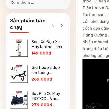
thoại, ví tiền
Xem thêm ...
Tiện Lợi và 
Túi treo sườn
Sản phẩm bán
cần phải dừng
‹
›
chạy
cách gọn gàng
Tăng Cường 
Bơm Xe Đạp Xe
Ô gấp gọ
Nhiều mẫu túi
Máy Kiotool Inox –
động Kiot
trong điều ki
Đầu Bơm Thông
nan kép, 
149.000đ
169.000
phương tiện g
Minh, Kèm Bơm
mưa nắng
Bóng, Đồng Hồ
chống tia
Mũ bảo h
160 PSI
động đón
Giá treo xe đạp
đạp thể 
gọn
lên tường
Kiotool s
189.000
KIOTOOL gập gọn
269.000đ
thoáng kh
chịu lực cao kèm
toàn khi 
móc treo mũ bảo
Tay nắm 
hiểm
Bạt Phủ Xe Máy
có tỳ ch
KIOTOOL Vải
Kiotool 
85.000
Oxford Cao Cấp –
279.000đ
xe đạp t
Chống Nắng,