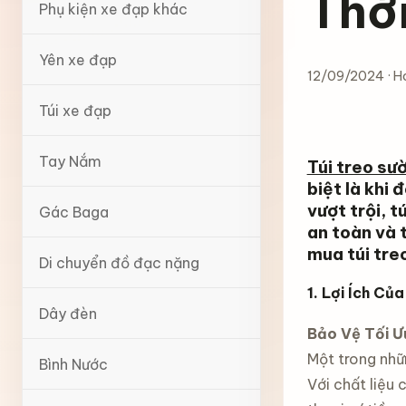
Thời
Phụ kiện xe đạp khác
Yên xe đạp
12/09/2024 · H
Túi xe đạp
Tay Nắm
Túi treo sư
biệt là khi 
vượt trội, 
Gác Baga
an toàn và t
mua túi tre
Di chuyển đồ đạc nặng
1. Lợi Ích Củ
Dây đèn
Bảo Vệ Tối Ưu
Một trong nhữ
Bình Nước
Với chất liệu 