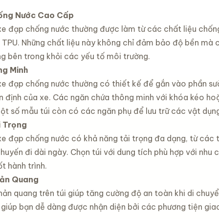
hống Nước Cao Cấp
 xe đạp chống nước thường được làm từ các chất liệu chốn
TPU. Những chất liệu này không chỉ đảm bảo độ bền mà c
g bên trong khỏi các yếu tố môi trường.
ng Minh
 xe đạp chống nước thường có thiết kế để gắn vào phần sườ
n định của xe. Các ngăn chứa thông minh với khóa kéo ho
Một số mẫu túi còn có các ngăn phụ để lưu trữ các vật dụn
 Trọng
 xe đạp chống nước có khả năng tải trọng đa dạng, từ các 
uyến đi dài ngày. Chọn túi với dung tích phù hợp với nhu 
t hành trình.
hản Quang
phản quang trên túi giúp tăng cường độ an toàn khi di chu
 giúp bạn dễ dàng được nhận diện bởi các phương tiện giao