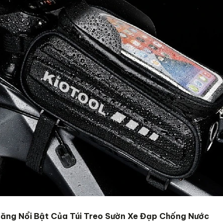
ình leo
ng xe
em
 size 12
đ
inch -16
inch -20
c chắn
Năng Nổi Bật Của Túi Treo Sườn Xe Đạp Chống Nước