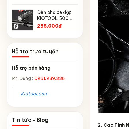
Mtp địa h
Chống Mưa,
Chân chố
núi
Chống Bụi, Chống
Đèn pha xe đạp
đạp trẻ 
Tia UV, Có Phản
KIOTOOL 500
Kiotool đủ
45.000
Quang & Lỗ Khóa
Lumen chống
inch -14 
285.000đ
Chống Bay
thấm nước IPX6
inch -18 
6603
inch chắ
Hỗ trợ trực tuyến
Hỗ trợ bán hàng
Mr. Dũng :
0961.939.886
Kiotool.com
Tin tức - Blog
2. Các Tính 