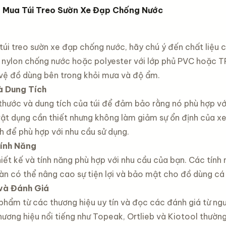
 Mua Túi Treo Sườn Xe Đạp Chống Nước
úi treo sườn xe đạp chống nước, hãy chú ý đến chất liệu củ
 nylon chống nước hoặc polyester với lớp phủ PVC hoặc T
vệ đồ dùng bên trong khỏi mưa và độ ẩm.
à Dung Tích
thước và dung tích của túi để đảm bảo rằng nó phù hợp với
ật dụng cần thiết nhưng không làm giảm sự ổn định của xe 
h để phù hợp với nhu cầu sử dụng.
Tính Năng
hiết kế và tính năng phù hợp với nhu cầu của bạn. Các tín
àn có thể nâng cao sự tiện lợi và bảo mật cho đồ dùng cá
và Đánh Giá
phẩm từ các thương hiệu uy tín và đọc các đánh giá từ n
thương hiệu nổi tiếng như Topeak, Ortlieb và Kiotool thư