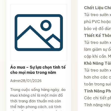
Chất Liệu C
Túi treo sườn
phủ PVC hoặc 
bảo vệ đồ dùn
Thiết Kế Thô
Túi treo sườn
làm giảm sự ổ
cập khi cần. 
Khả Năng Tải
Áo mua – Sự lựa chọn tinh tế
Túi treo sườn
cho mọi mùa trong năm
hơn cho các ch
Admin
28/01/2026
toàn trong suố
Trong cuộc sống hàng ngày, áo
Tính Năng P
mua không chỉ là một món đồ
Các chi tiết 
thời trang đơn thuần mà còn
Tính năng này
thể hiện phong cách, cá tính