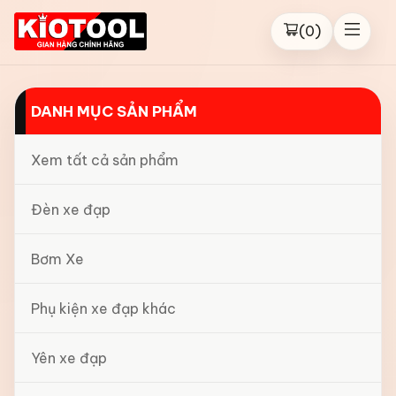
(
0
)
DANH MỤC SẢN PHẨM
Xem tất cả sản phẩm
Đèn xe đạp
Bơm Xe
Phụ kiện xe đạp khác
Yên xe đạp