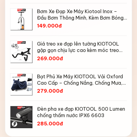
Bơm Xe Đạp Xe Máy Kiotool Inox –
Đầu Bơm Thông Minh, Kèm Bơm Bóng,
Đồng Hồ 160 PSI
149.000đ
Giá treo xe đạp lên tường KIOTOOL
gập gọn chịu lực cao kèm móc treo
mũ bảo hiểm
269.000đ
Bạt Phủ Xe Máy KIOTOOL Vải Oxford
Cao Cấp – Chống Nắng, Chống Mưa,
Chống Bụi, Chống Tia UV, Có Phản
279.000đ
Quang & Lỗ Khóa Chống Bay
Đèn pha xe đạp KIOTOOL 500 Lumen
chống thấm nước IPX6 6603
285.000đ