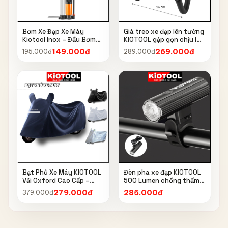
Bơm Xe Đạp Xe Máy
Giá treo xe đạp lên tường
Kiotool Inox – Đầu Bơm
KIOTOOL gập gọn chịu lực
Thông Minh, Kèm Bơm
cao kèm móc treo mũ bảo
149.000đ
269.000đ
195.000đ
289.000đ
Bóng, Đồng Hồ 160 PSI
hiểm
Bạt Phủ Xe Máy KIOTOOL
Đèn pha xe đạp KIOTOOL
Vải Oxford Cao Cấp –
500 Lumen chống thấm
Chống Nắng, Chống Mưa,
nước IPX6 6603
279.000đ
285.000đ
379.000đ
Chống Bụi, Chống Tia UV,
Có Phản Quang & Lỗ Khóa
Chống Bay