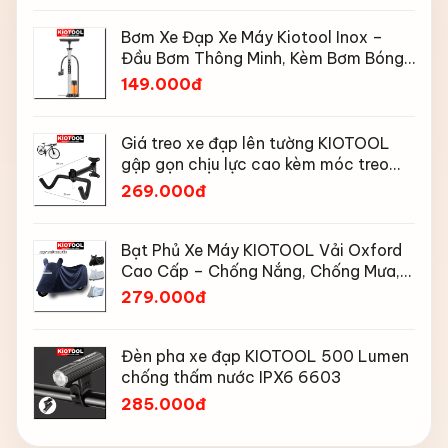
Bơm Xe Đạp Xe Máy Kiotool Inox –
Đầu Bơm Thông Minh, Kèm Bơm Bóng,
Đồng Hồ 160 PSI
149.000đ
Giá treo xe đạp lên tường KIOTOOL
gập gọn chịu lực cao kèm móc treo
mũ bảo hiểm
269.000đ
Bạt Phủ Xe Máy KIOTOOL Vải Oxford
Cao Cấp – Chống Nắng, Chống Mưa,
Chống Bụi, Chống Tia UV, Có Phản
279.000đ
Quang & Lỗ Khóa Chống Bay
Đèn pha xe đạp KIOTOOL 500 Lumen
chống thấm nước IPX6 6603
285.000đ