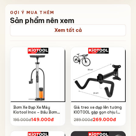
GỢI Ý MUA THÊM
Sản phẩm nên xem
Xem tất cả
Bơm Xe Đạp Xe Máy
Giá treo xe đạp lên tường
Kiotool Inox – Đầu Bơm
KIOTOOL gập gọn chịu lực
Thông Minh, Kèm Bơm
cao kèm móc treo mũ bảo
149.000đ
269.000đ
195.000đ
289.000đ
Bóng, Đồng Hồ 160 PSI
hiểm