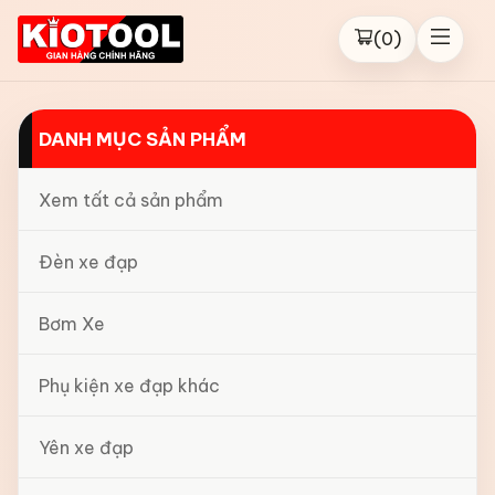
(
0
)
DANH MỤC SẢN PHẨM
Xem tất cả sản phẩm
Đèn xe đạp
Bơm Xe
Phụ kiện xe đạp khác
Yên xe đạp