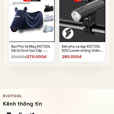
Bạt Phủ Xe Máy KIOTOOL
Đèn pha xe đạp KIOTOOL
Vải Oxford Cao Cấp –
500 Lumen chống thấm
Chống Nắng, Chống Mưa,
nước IPX6 6603
279.000đ
285.000đ
379.000đ
Chống Bụi, Chống Tia UV,
Có Phản Quang & Lỗ Khóa
Chống Bay
KIOTOOL
Kênh thông tin