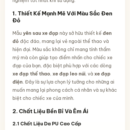
nghiệm tốt nhất khi sử dụng.
1. Thiết Kế Mạnh Mẽ Với Màu Sắc Đen
Đỏ
Mẫu
yên sau xe đạp
này sở hữu thiết kế
đen
đỏ
độc đáo, mang lại vẻ ngoài thể thao và
hiện đại. Màu sắc không chỉ mang tính thẩm
mỹ mà còn giúp tạo điểm nhấn cho chiếc xe
đạp của bạn, đặc biệt phù hợp với các dòng
xe đạp thể thao
,
xe đạp leo núi
, và
xe đạp
điện
. Đây là sự lựa chọn lý tưởng cho những ai
muốn mang lại phong cách cá nhân và sự khác
biệt cho chiếc xe của mình.
2. Chất Liệu Bền Bỉ Và Êm Ái
2.1
Chất Liệu Da PU Cao Cấp