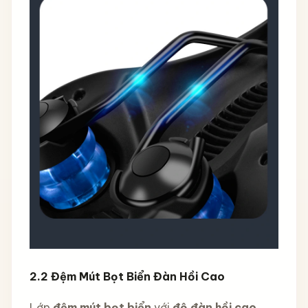
2.2
Đệm Mút Bọt Biển Đàn Hồi Cao
Lớp
đệm mút bọt biển
với
độ đàn hồi cao