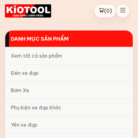
(
0
)
DANH MỤC SẢN PHẨM
Xem tất cả sản phẩm
Đèn xe đạp
Bơm Xe
Phụ kiện xe đạp khác
Yên xe đạp