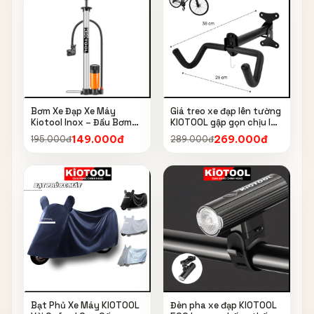
Bơm Xe Đạp Xe Máy
Giá treo xe đạp lên tường
Kiotool Inox – Đầu Bơm
KIOTOOL gập gọn chịu lực
Thông Minh, Kèm Bơm
cao kèm móc treo mũ bảo
149.000đ
269.000đ
195.000đ
289.000đ
Bóng, Đồng Hồ 160 PSI
hiểm
Bạt Phủ Xe Máy KIOTOOL
Đèn pha xe đạp KIOTOOL