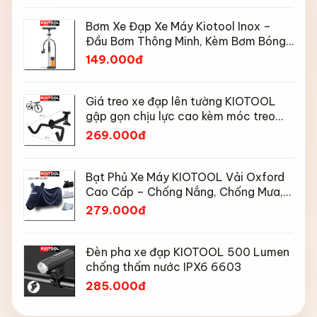
Bơm Xe Đạp Xe Máy Kiotool Inox –
Đầu Bơm Thông Minh, Kèm Bơm Bóng,
Đồng Hồ 160 PSI
149.000đ
Giá treo xe đạp lên tường KIOTOOL
gập gọn chịu lực cao kèm móc treo
mũ bảo hiểm
269.000đ
Bạt Phủ Xe Máy KIOTOOL Vải Oxford
Cao Cấp – Chống Nắng, Chống Mưa,
Chống Bụi, Chống Tia UV, Có Phản
279.000đ
Quang & Lỗ Khóa Chống Bay
Đèn pha xe đạp KIOTOOL 500 Lumen
chống thấm nước IPX6 6603
285.000đ