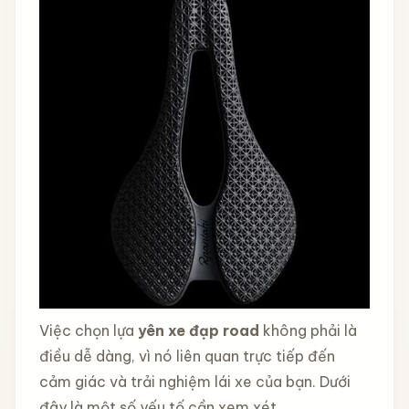
Việc chọn lựa
yên xe đạp road
không phải là
điều dễ dàng, vì nó liên quan trực tiếp đến
cảm giác và trải nghiệm lái xe của bạn. Dưới
đây là một số yếu tố cần xem xét.