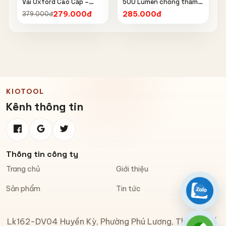
Vải Oxford Cao Cấp –
500 Lumen chống thấm
Chống Nắng, Chống Mưa,
nước IPX6 6603
279.000đ
285.000đ
379.000đ
Chống Bụi, Chống Tia UV,
Có Phản Quang & Lỗ Khóa
Chống Bay
KIOTOOL
Kênh thông tin
Thông tin công ty
Trang chủ
Giới thiệu
Sản phẩm
Tin tức
Zalo
Lk162-DV04 Huyền Kỳ, Phường Phú Lương, Thành phố