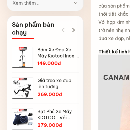
Xem thêm ...
của sản phẩm 
thời tiết khắc
Với hợp kim n
Sản phẩm bán
‹
›
trở nên nhẹ n
chạy
đua xe đạp, n
Bơm Xe Đạp Xe
Ô gấp gọ
Thiết kế linh 
Máy Kiotool Inox –
động Kiot
Đầu Bơm Thông
nan kép, 
149.000đ
169.000
Minh, Kèm Bơm
mưa nắng
Bóng, Đồng Hồ
chống tia
Mũ bảo h
160 PSI
động đón
Giá treo xe đạp
đạp thể 
gọn
lên tường
Kiotool s
189.000
KIOTOOL gập gọn
269.000đ
thoáng kh
chịu lực cao kèm
toàn khi 
móc treo mũ bảo
Tay nắm 
hiểm
Bạt Phủ Xe Máy
có tỳ ch
KIOTOOL Vải
Kiotool 
85.000
Oxford Cao Cấp –
279.000đ
xe đạp t
Chống Nắng,