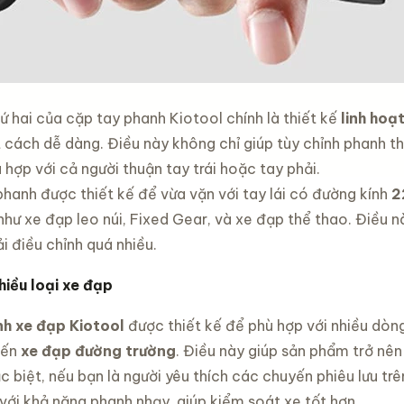
 hai của cặp tay phanh Kiotool chính là thiết kế
linh hoạ
 cách dễ dàng. Điều này không chỉ giúp tùy chỉnh phanh t
hợp với cả người thuận tay trái hoặc tay phải.
phanh được thiết kế để vừa vặn với tay lái có đường kính
2
như xe đạp leo núi, Fixed Gear, và xe đạp thể thao. Điều 
i điều chỉnh quá nhiều.
hiều loại xe đạp
h xe đạp Kiotool
được thiết kế để phù hợp với nhiều dòn
đến
xe đạp đường trường
. Điều này giúp sản phẩm trở nên
 biệt, nếu bạn là người yêu thích các chuyến phiêu lưu trê
với khả năng phanh nhạy, giúp kiểm soát xe tốt hơn.