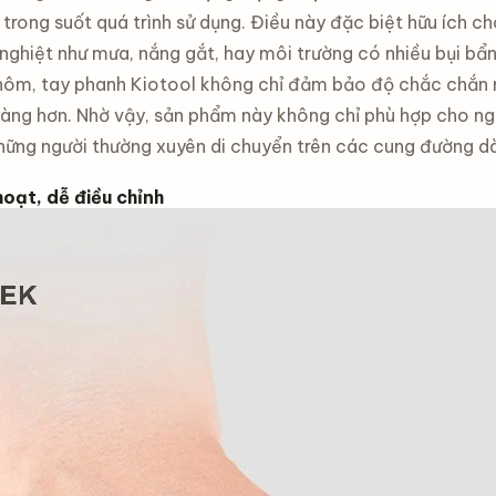
trong suốt quá trình sử dụng. Điều này đặc biệt hữu ích ch
 nghiệt như mưa, nắng gắt, hay môi trường có nhiều bụi bẩn
hôm, tay phanh Kiotool không chỉ đảm bảo độ chắc chắn m
hàng hơn. Nhờ vậy, sản phẩm này không chỉ phù hợp cho n
hững người thường xuyên di chuyển trên các cung đường dài
n tự
hoạt, dễ điều chỉnh
ool 12
ô dù che
đ
 mini
 UV tự
iểm xe
g mở nhỏ
thao
iêu nhẹ
đ
í an
đạp xe
xe đạp
ống mỏi
dành cho
đ
hể thao