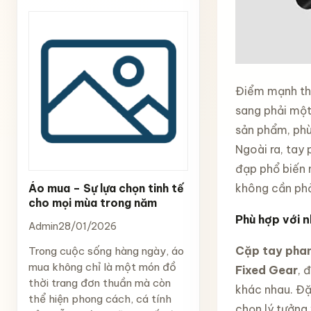
Điểm mạnh thứ
sang phải một
sản phẩm, phù 
Ngoài ra, tay 
đạp phổ biến 
Áo mua – Sự lựa chọn tinh tế
không cần phả
cho mọi mùa trong năm
Phù hợp với n
Admin
28/01/2026
Cặp tay phan
Trong cuộc sống hàng ngày, áo
mua không chỉ là một món đồ
Fixed Gear
, 
thời trang đơn thuần mà còn
khác nhau. Đặc
thể hiện phong cách, cá tính
chọn lý tưởng 