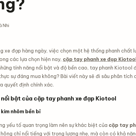
ng?
à Nhi
ng xe đạp hàng ngày, việc chọn một hệ thống phanh chất 
rong các lựa chọn hiện nay,
cặp tay phanh xe đạp Kiotoo
những tính năng nổi bật và độ bền cao, tay phanh Kiotool đ
hực sự đáng mua không? Bài viết này sẽ đi sâu phân tích c
a quyết định chính xác.
 nổi bật của cặp tay phanh xe đạp Kiotool
 kim nhôm bền bỉ
ng yếu tố quan trọng làm nên sự khác biệt của
cặp tay ph
hông chỉ nổi tiếng với trọng lượng nhẹ, mà còn có khả năng