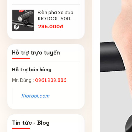
Mtp địa h
Chống Mưa,
Chân chố
núi
Chống Bụi, Chống
Đèn pha xe đạp
đạp trẻ 
Tia UV, Có Phản
KIOTOOL 500
Kiotool đủ
45.000
Quang & Lỗ Khóa
Lumen chống
inch -14 
285.000đ
Chống Bay
thấm nước IPX6
inch -18 
6603
inch chắ
Hỗ trợ trực tuyến
Hỗ trợ bán hàng
Mr. Dũng :
0961.939.886
Kiotool.com
Tin tức - Blog