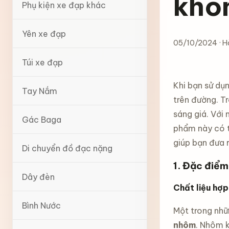
khô
Phụ kiện xe đạp khác
Yên xe đạp
05/10/2024 · H
Túi xe đạp
Khi bạn sử dụ
Tay Nắm
trên đường. T
sáng giá. Với 
Gác Baga
phẩm này có t
giúp bạn đưa r
Di chuyển đồ đạc nặng
1. Đặc điểm
Dây đèn
Chất liệu hợp
Bình Nước
Một trong nhữ
nhôm
. Nhôm k