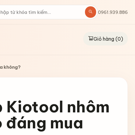
0961.939.886
Giỏ hàng (
0
)
ua không?
p Kiotool nhôm
ó đáng mua