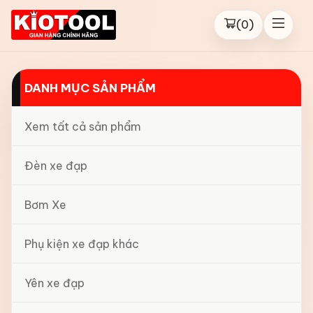
(
0
)
DANH MỤC SẢN PHẨM
Xem tất cả sản phẩm
Đèn xe đạp
Bơm Xe
Phụ kiện xe đạp khác
Yên xe đạp