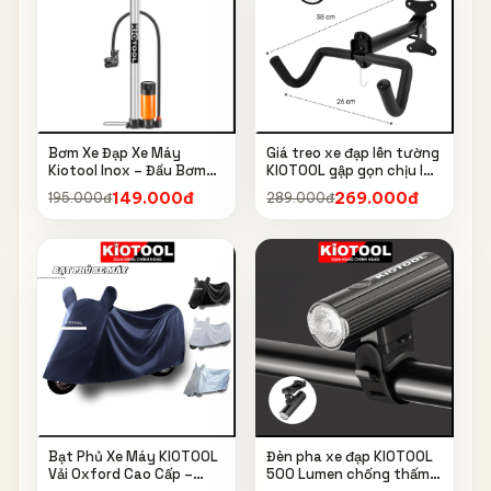
Bơm Xe Đạp Xe Máy
Giá treo xe đạp lên tường
Kiotool Inox – Đầu Bơm
KIOTOOL gập gọn chịu lực
Thông Minh, Kèm Bơm
cao kèm móc treo mũ bảo
149.000đ
269.000đ
195.000đ
289.000đ
Bóng, Đồng Hồ 160 PSI
hiểm
Bạt Phủ Xe Máy KIOTOOL
Đèn pha xe đạp KIOTOOL
Vải Oxford Cao Cấp –
500 Lumen chống thấm