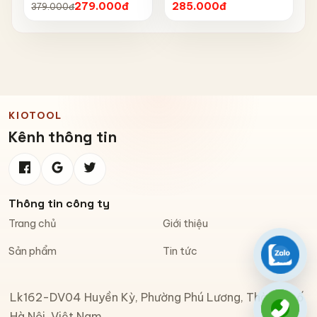
Chống Nắng, Chống Mưa,
nước IPX6 6603
279.000đ
285.000đ
379.000đ
Chống Bụi, Chống Tia UV,
Có Phản Quang & Lỗ Khóa
Chống Bay
KIOTOOL
Kênh thông tin
Thông tin công ty
Trang chủ
Giới thiệu
Sản phẩm
Tin tức
Zalo
Lk162-DV04 Huyền Kỳ, Phường Phú Lương, Thành phố
Gọi đi
Hà Nội, Việt Nam