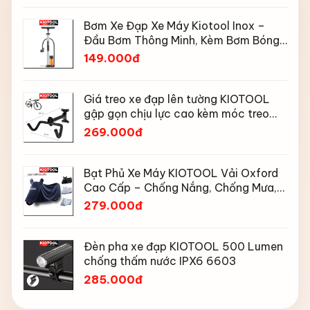
Bơm Xe Đạp Xe Máy Kiotool Inox –
Đầu Bơm Thông Minh, Kèm Bơm Bóng,
Đồng Hồ 160 PSI
149.000đ
Giá treo xe đạp lên tường KIOTOOL
gập gọn chịu lực cao kèm móc treo
mũ bảo hiểm
269.000đ
Bạt Phủ Xe Máy KIOTOOL Vải Oxford
Cao Cấp – Chống Nắng, Chống Mưa,
Chống Bụi, Chống Tia UV, Có Phản
279.000đ
Quang & Lỗ Khóa Chống Bay
Đèn pha xe đạp KIOTOOL 500 Lumen
chống thấm nước IPX6 6603
285.000đ