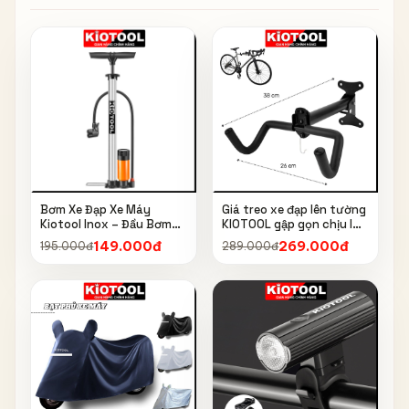
Bơm Xe Đạp Xe Máy
Giá treo xe đạp lên tường
Kiotool Inox – Đầu Bơm
KIOTOOL gập gọn chịu lực
Thông Minh, Kèm Bơm
cao kèm móc treo mũ bảo
149.000đ
269.000đ
195.000đ
289.000đ
Bóng, Đồng Hồ 160 PSI
hiểm