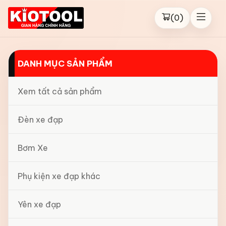
(
0
)
DANH MỤC SẢN PHẨM
Xem tất cả sản phẩm
Đèn xe đạp
Bơm Xe
Phụ kiện xe đạp khác
Yên xe đạp