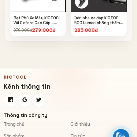
Bạt Phủ Xe Máy KIOTOOL
Đèn pha xe đạp KIOTOOL
Vải Oxford Cao Cấp –
500 Lumen chống thấm
Chống Nắng, Chống Mưa,
nước IPX6 6603
279.000đ
285.000đ
379.000đ
Chống Bụi, Chống Tia UV,
Có Phản Quang & Lỗ Khóa
Chống Bay
KIOTOOL
Kênh thông tin
Thông tin công ty
Trang chủ
Giới thiệu
Sản phẩm
Tin tức