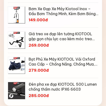
Bơm Xe Đạp Xe Máy Kiotool Inox –
Đầu Bơm Thông Minh, Kèm Bơm Bóng,
Đồng Hồ 160 PSI
149.000đ
Giá treo xe đạp lên tường KIOTOOL
gập gọn chịu lực cao kèm móc treo
mũ bảo hiểm
269.000đ
Bạt Phủ Xe Máy KIOTOOL Vải Oxford
Cao Cấp – Chống Nắng, Chống Mưa,
Chống Bụi, Chống Tia UV, Có Phản
279.000đ
Quang & Lỗ Khóa Chống Bay
Đèn pha xe đạp KIOTOOL 500 Lumen
chống thấm nước IPX6 6603
285.000đ