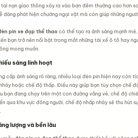
ụ tai nạn giao thông xảy ra vào ban đêm thường cao hơn so
dễ dàng phát hiện chướng ngại vật mà còn giúp những người
đèn pin xe đạp thể thao
có thể tạo ra ánh sáng mạnh mẽ, 
iến bạn trở nên nổi bật trong mắt những tài xế ô tô hay ngư
hông mong muốn.
n tự
ool 12
hiếu sáng linh hoạt
ô dù che
đ
 mini
ng cấp ánh sáng rõ ràng, nhiều loại đèn pin hiện nay còn t
 UV tự
iểm xe
g mở nhỏ
 nháy hoặc chế độ thấp. Điều này giúp bạn tùy chọn chế độ
thao
u bạn đang chạy trên một con đường vắng vẻ, chế độ chiếu
iêu nhẹ
đ
uyển qua khu vực đông người, chế độ nhấp nháy sẽ thu hút 
í an
đạp xe
.
xe đạp
ống mỏi
ăng lượng và bền lâu
dành cho
đ
hể thao