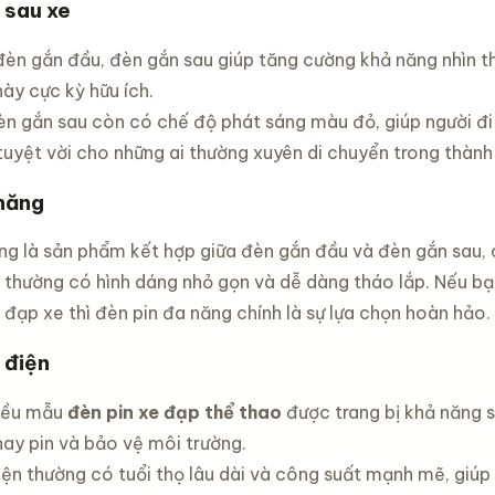
 sau xe
đèn gắn đầu, đèn gắn sau giúp tăng cường khả năng nhìn th
này cực kỳ hữu ích.
n gắn sau còn có chế độ phát sáng màu đỏ, giúp người đi p
tuyệt vời cho những ai thường xuyên di chuyển trong thàn
năng
ng là sản phẩm kết hợp giữa đèn gắn đầu và đèn gắn sau, 
thường có hình dáng nhỏ gọn và dễ dàng tháo lắp. Nếu bạ
 đạp xe thì đèn pin đa năng chính là sự lựa chọn hoàn hảo.
 điện
iều mẫu
đèn pin xe đạp thể thao
được trang bị khả năng s
hay pin và bảo vệ môi trường.
iện thường có tuổi thọ lâu dài và công suất mạnh mẽ, giúp