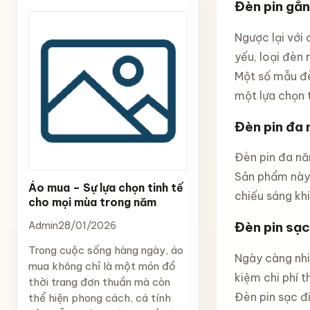
Đèn pin gắn
Ngược lại với 
yếu, loại đèn 
Một số mẫu đè
một lựa chọn 
Đèn pin đa 
Đèn pin đa nă
Sản phẩm này 
Áo mua – Sự lựa chọn tinh tế
chiếu sáng khi
cho mọi mùa trong năm
Đèn pin sạc
Admin
28/01/2026
Trong cuộc sống hàng ngày, áo
Ngày càng nh
mua không chỉ là một món đồ
kiệm chi phí t
thời trang đơn thuần mà còn
Đèn pin sạc đ
thể hiện phong cách, cá tính