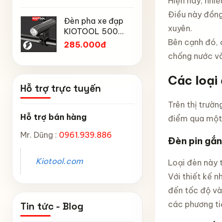
Hiện nay, nhi
Mtp địa h
Chống Mưa,
Chân chố
núi
Điều này đồng 
Chống Bụi, Chống
Đèn pha xe đạp
đạp trẻ 
xuyên.
Tia UV, Có Phản
KIOTOOL 500
Kiotool đủ
45.000
Quang & Lỗ Khóa
Lumen chống
Bên cạnh đó, 
inch -14 
285.000đ
Chống Bay
thấm nước IPX6
inch -18 
chống nước và 
6603
inch chắ
Các loại 
Hỗ trợ trực tuyến
Trên thị trườn
Hỗ trợ bán hàng
điểm qua một v
Mr. Dũng :
0961.939.886
Đèn pin gắn
Kiotool.com
Loại đèn này 
Với thiết kế 
đến tốc độ và
các phương ti
Tin tức - Blog