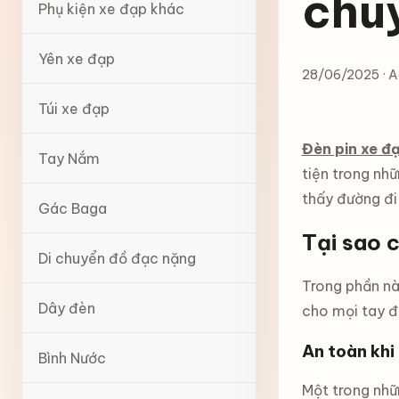
chu
Phụ kiện xe đạp khác
Yên xe đạp
28/06/2025 · 
Túi xe đạp
Đèn pin xe đ
Tay Nắm
tiện trong nhữ
thấy đường đi
Gác Baga
Tại sao 
Di chuyển đồ đạc nặng
Trong phần này
Dây đèn
cho mọi tay đ
An toàn khi
Bình Nước
Một trong nhữ