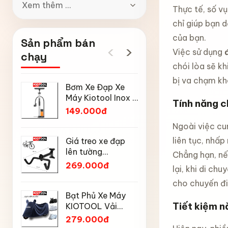
Xem thêm ...
Thực tế, số v
chỉ giúp bạn 
của bạn.
Sản phẩm bán
‹
›
Việc sử dụng
chạy
chói lòa sẽ kh
bị va chạm k
Bơm Xe Đạp Xe
Ô gấp gọ
Máy Kiotool Inox –
động Kiot
Tính năng c
Đầu Bơm Thông
nan kép, 
149.000đ
169.000
Minh, Kèm Bơm
mưa nắng
Ngoài việc cu
Bóng, Đồng Hồ
chống tia
Mũ bảo h
160 PSI
động đón
liên tục, nhấp
Giá treo xe đạp
đạp thể 
gọn
lên tường
Chẳng hạn, nế
Kiotool s
189.000
KIOTOOL gập gọn
269.000đ
lại, khi di ch
thoáng kh
chịu lực cao kèm
toàn khi 
cho chuyến đi
móc treo mũ bảo
Tay nắm 
hiểm
Bạt Phủ Xe Máy
có tỳ ch
Tiết kiệm n
KIOTOOL Vải
Kiotool 
85.000
Oxford Cao Cấp –
279.000đ
xe đạp t
Chống Nắng,