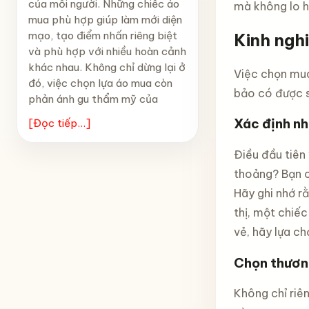
của mỗi người. Những chiếc áo
mà không lo h
mua phù hợp giúp làm mới diện
mạo, tạo điểm nhấn riêng biệt
Kinh ngh
và phù hợp với nhiều hoàn cảnh
khác nhau. Không chỉ dừng lại ở
Việc chọn mu
đó, việc chọn lựa áo mua còn
bảo có được s
phản ánh gu thẩm mỹ của
Xác định nh
[Đọc tiếp...]
Điều đầu tiên
thoảng? Bạn c
Hãy ghi nhớ rằ
thị, một chiế
vẻ, hãy lựa c
Chọn thương
Không chỉ riên