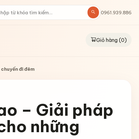
0961.939.886
Giỏ hàng (
0
)
g chuyến đi đêm
ao – Giải pháp
 cho những