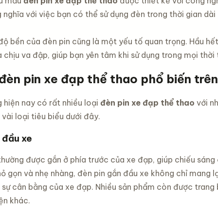
ều mẫu
đèn pin xe đạp thể thao
được thiết kế với công ngh
ình leo
ng xe
nghĩa với việc bạn có thể sử dụng đèn trong thời gian dài
em
 size 12
đ
độ bền của đèn pin cũng là một yếu tố quan trọng. Hầu hế
inch -16
inch -20
chịu va đập, giúp bạn yên tâm khi sử dụng trong mọi thời t
c chắn
đèn pin xe đạp thể thao phổ biến trên
g hiện nay có rất nhiều loại
đèn pin xe đạp thể thao
với n
ài loại tiêu biểu dưới đây.
 đầu xe
thường được gắn ở phía trước của xe đạp, giúp chiếu sáng
nhỏ gọn và nhẹ nhàng, đèn pin gắn đầu xe không chỉ mang 
 sự cân bằng của xe đạp. Nhiều sản phẩm còn được trang b
ện khác.