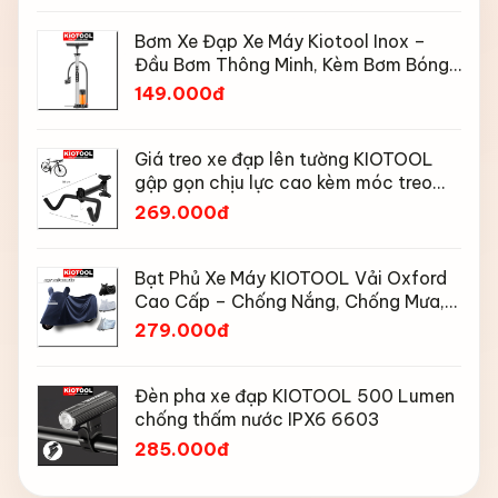
Bơm Xe Đạp Xe Máy Kiotool Inox –
Đầu Bơm Thông Minh, Kèm Bơm Bóng,
Đồng Hồ 160 PSI
149.000đ
Giá treo xe đạp lên tường KIOTOOL
gập gọn chịu lực cao kèm móc treo
mũ bảo hiểm
269.000đ
Bạt Phủ Xe Máy KIOTOOL Vải Oxford
Cao Cấp – Chống Nắng, Chống Mưa,
Chống Bụi, Chống Tia UV, Có Phản
279.000đ
Quang & Lỗ Khóa Chống Bay
Đèn pha xe đạp KIOTOOL 500 Lumen
chống thấm nước IPX6 6603
285.000đ