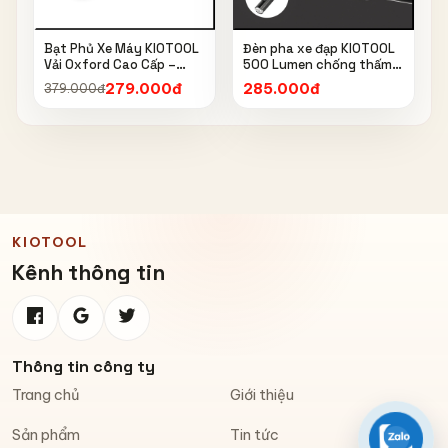
Bạt Phủ Xe Máy KIOTOOL
Đèn pha xe đạp KIOTOOL
Vải Oxford Cao Cấp –
500 Lumen chống thấm
Chống Nắng, Chống Mưa,
nước IPX6 6603
279.000đ
285.000đ
379.000đ
Chống Bụi, Chống Tia UV,
Có Phản Quang & Lỗ Khóa
Chống Bay
KIOTOOL
Kênh thông tin
Thông tin công ty
Trang chủ
Giới thiệu
Sản phẩm
Tin tức