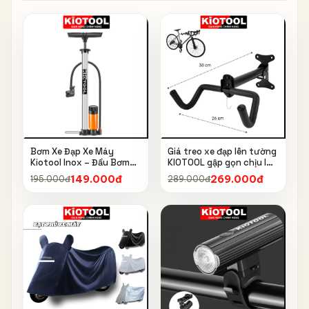
Bơm Xe Đạp Xe Máy
Giá treo xe đạp lên tường
Kiotool Inox – Đầu Bơm
KIOTOOL gập gọn chịu lực
Thông Minh, Kèm Bơm
cao kèm móc treo mũ bảo
149.000đ
269.000đ
195.000đ
289.000đ
Bóng, Đồng Hồ 160 PSI
hiểm