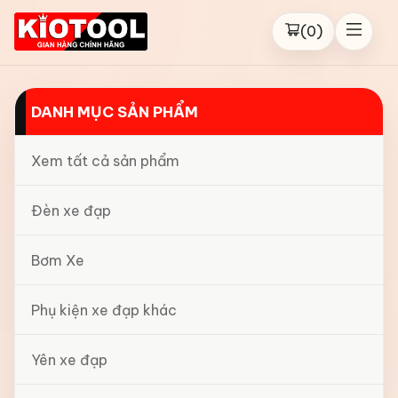
(
0
)
DANH MỤC SẢN PHẨM
Xem tất cả sản phẩm
Đèn xe đạp
Bơm Xe
Phụ kiện xe đạp khác
Yên xe đạp