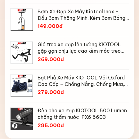
Bơm Xe Đạp Xe Máy Kiotool Inox –
Đầu Bơm Thông Minh, Kèm Bơm Bóng,
Đồng Hồ 160 PSI
149.000đ
Giá treo xe đạp lên tường KIOTOOL
gập gọn chịu lực cao kèm móc treo
mũ bảo hiểm
269.000đ
Bạt Phủ Xe Máy KIOTOOL Vải Oxford
Cao Cấp – Chống Nắng, Chống Mưa,
Chống Bụi, Chống Tia UV, Có Phản
279.000đ
Quang & Lỗ Khóa Chống Bay
Đèn pha xe đạp KIOTOOL 500 Lumen
chống thấm nước IPX6 6603
285.000đ