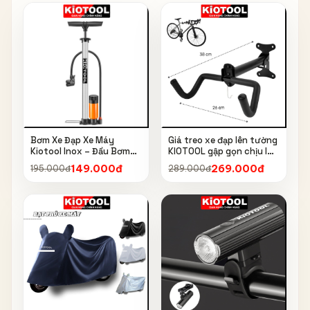
Bơm Xe Đạp Xe Máy
Giá treo xe đạp lên tường
Kiotool Inox – Đầu Bơm
KIOTOOL gập gọn chịu lực
Thông Minh, Kèm Bơm
cao kèm móc treo mũ bảo
149.000đ
269.000đ
195.000đ
289.000đ
Bóng, Đồng Hồ 160 PSI
hiểm