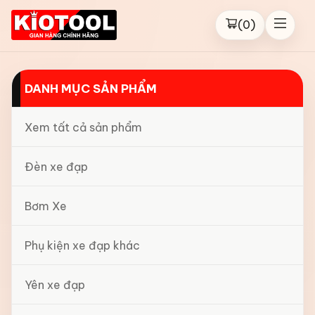
(
0
)
DANH MỤC SẢN PHẨM
Xem tất cả sản phẩm
Đèn xe đạp
Bơm Xe
Phụ kiện xe đạp khác
Yên xe đạp