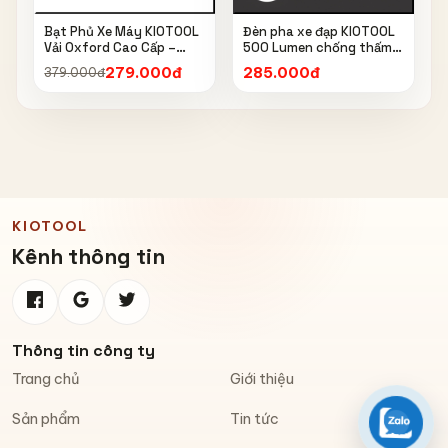
Bạt Phủ Xe Máy KIOTOOL
Đèn pha xe đạp KIOTOOL
Vải Oxford Cao Cấp –
500 Lumen chống thấm
Chống Nắng, Chống Mưa,
nước IPX6 6603
279.000đ
285.000đ
379.000đ
Chống Bụi, Chống Tia UV,
Có Phản Quang & Lỗ Khóa
Chống Bay
KIOTOOL
Kênh thông tin
Thông tin công ty
Trang chủ
Giới thiệu
Sản phẩm
Tin tức
Zalo