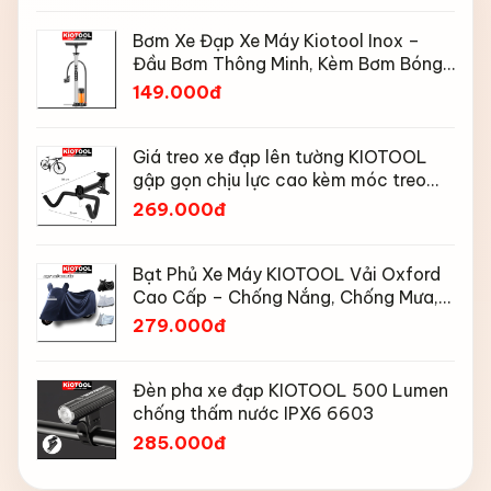
Bơm Xe Đạp Xe Máy Kiotool Inox –
Đầu Bơm Thông Minh, Kèm Bơm Bóng,
Đồng Hồ 160 PSI
149.000đ
Giá treo xe đạp lên tường KIOTOOL
gập gọn chịu lực cao kèm móc treo
mũ bảo hiểm
269.000đ
Bạt Phủ Xe Máy KIOTOOL Vải Oxford
Cao Cấp – Chống Nắng, Chống Mưa,
Chống Bụi, Chống Tia UV, Có Phản
279.000đ
Quang & Lỗ Khóa Chống Bay
Đèn pha xe đạp KIOTOOL 500 Lumen
chống thấm nước IPX6 6603
285.000đ