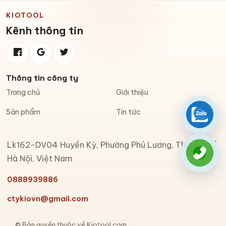
KIOTOOL
Kênh thông tin
Thông tin công ty
Trang chủ
Giới thiệu
Sản phẩm
Tin tức
Zalo
Lk162-DV04 Huyền Kỳ, Phường Phú Lương, Thành phố
Gọi đi
Hà Nội, Việt Nam
0888939886
ctykiovn@gmail.com
© Bản quyền thuộc về Kiotool.com