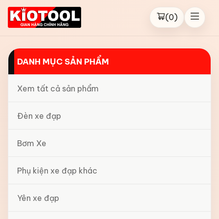
(
0
)
DANH MỤC SẢN PHẨM
Xem tất cả sản phẩm
Đèn xe đạp
Bơm Xe
Phụ kiện xe đạp khác
Yên xe đạp