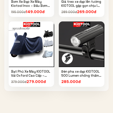
Bơm Xe Đạp Xe Máy
Giá treo xe đạp lên tường
Kiotool Inox – Đầu Bơm
KIOTOOL gập gọn chịu lực
Thông Minh, Kèm Bơm
cao kèm móc treo mũ bảo
149.000đ
269.000đ
195.000đ
289.000đ
Bóng, Đồng Hồ 160 PSI
hiểm
Bạt Phủ Xe Máy KIOTOOL
Đèn pha xe đạp KIOTOOL
Vải Oxford Cao Cấp –
500 Lumen chống thấm
Chống Nắng, Chống Mưa,
nước IPX6 6603
279.000đ
285.000đ
379.000đ
Chống Bụi, Chống Tia UV,
Có Phản Quang & Lỗ Khóa
Chống Bay