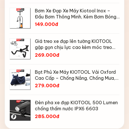
Bơm Xe Đạp Xe Máy Kiotool Inox –
Đầu Bơm Thông Minh, Kèm Bơm Bóng,
Đồng Hồ 160 PSI
149.000đ
Giá treo xe đạp lên tường KIOTOOL
gập gọn chịu lực cao kèm móc treo
mũ bảo hiểm
269.000đ
Bạt Phủ Xe Máy KIOTOOL Vải Oxford
Cao Cấp – Chống Nắng, Chống Mưa,
Chống Bụi, Chống Tia UV, Có Phản
279.000đ
Quang & Lỗ Khóa Chống Bay
Đèn pha xe đạp KIOTOOL 500 Lumen
chống thấm nước IPX6 6603
285.000đ