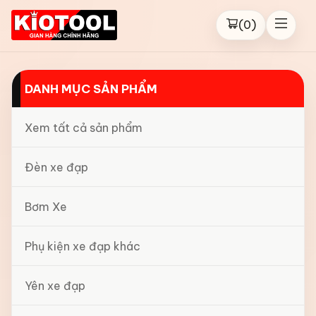
(
0
)
DANH MỤC SẢN PHẨM
Xem tất cả sản phẩm
Đèn xe đạp
Bơm Xe
Phụ kiện xe đạp khác
Yên xe đạp