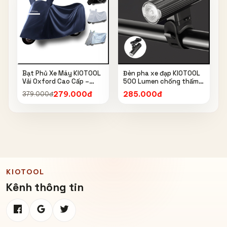
Bạt Phủ Xe Máy KIOTOOL
Đèn pha xe đạp KIOTOOL
Vải Oxford Cao Cấp –
500 Lumen chống thấm
Chống Nắng, Chống Mưa,
nước IPX6 6603
279.000đ
285.000đ
379.000đ
Chống Bụi, Chống Tia UV,
Có Phản Quang & Lỗ Khóa
Chống Bay
KIOTOOL
Kênh thông tin