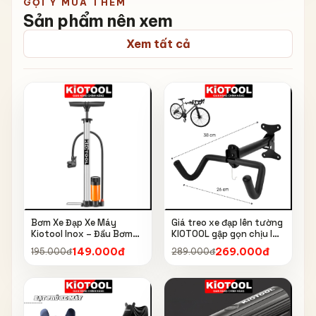
GỢI Ý MUA THÊM
Sản phẩm nên xem
Xem tất cả
Bơm Xe Đạp Xe Máy
Giá treo xe đạp lên tường
Kiotool Inox – Đầu Bơm
KIOTOOL gập gọn chịu lực
Thông Minh, Kèm Bơm
cao kèm móc treo mũ bảo
149.000đ
269.000đ
195.000đ
289.000đ
Bóng, Đồng Hồ 160 PSI
hiểm