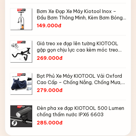
Bơm Xe Đạp Xe Máy Kiotool Inox –
Đầu Bơm Thông Minh, Kèm Bơm Bóng,
Đồng Hồ 160 PSI
149.000đ
Giá treo xe đạp lên tường KIOTOOL
gập gọn chịu lực cao kèm móc treo
mũ bảo hiểm
269.000đ
Bạt Phủ Xe Máy KIOTOOL Vải Oxford
Cao Cấp – Chống Nắng, Chống Mưa,
Chống Bụi, Chống Tia UV, Có Phản
279.000đ
Quang & Lỗ Khóa Chống Bay
Đèn pha xe đạp KIOTOOL 500 Lumen
chống thấm nước IPX6 6603
285.000đ