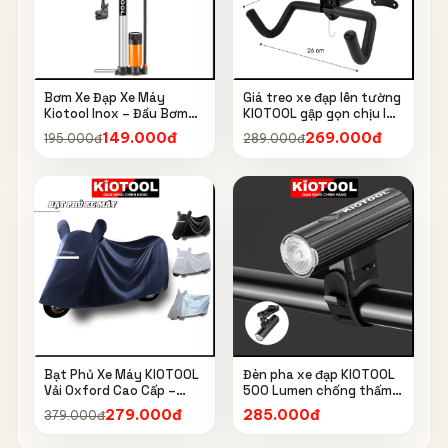
Bơm Xe Đạp Xe Máy
Giá treo xe đạp lên tường
Kiotool Inox – Đầu Bơm
KIOTOOL gập gọn chịu lực
Thông Minh, Kèm Bơm
cao kèm móc treo mũ bảo
149.000đ
269.000đ
195.000đ
289.000đ
Bóng, Đồng Hồ 160 PSI
hiểm
Bạt Phủ Xe Máy KIOTOOL
Đèn pha xe đạp KIOTOOL
Vải Oxford Cao Cấp –
500 Lumen chống thấm
Chống Nắng, Chống Mưa,
nước IPX6 6603
279.000đ
285.000đ
379.000đ
Chống Bụi, Chống Tia UV,
Có Phản Quang & Lỗ Khóa