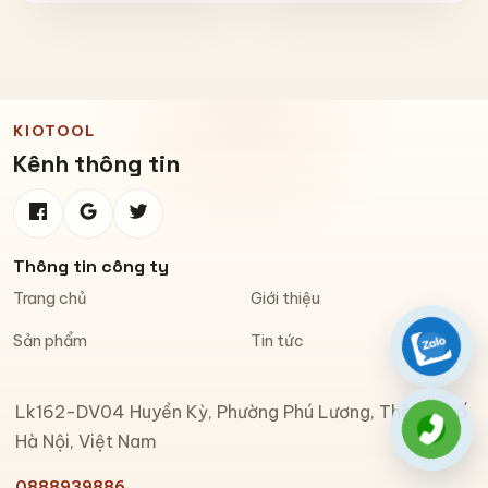
Chống Bay
KIOTOOL
Kênh thông tin
Thông tin công ty
Trang chủ
Giới thiệu
Sản phẩm
Tin tức
Zalo
Lk162-DV04 Huyền Kỳ, Phường Phú Lương, Thành phố
Gọi đi
Hà Nội, Việt Nam
0888939886