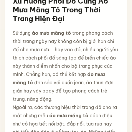
Xu Hướng Phối Đồ Cùng Áo
Mưa Măng Tô Trong Thời
Trang Hiện Đại
Sử dụng
áo mưa măng tô
trong phong cách
thời trang ngày nay không còn bị giới hạn chỉ
để che mưa nữa. Thay vào đó, nhiều người yêu
thích cách phối đồ sáng tạo để biến chiếc áo
này thành điểm nhấn cho bộ trang phục của
mình. Chẳng hạn, có thể kết hợp
áo mưa
măng tô
đơn sắc với quần jean, áo thun đơn
giản hay váy body để tạo phong cách trẻ
trung, năng động.
Ngoài ra, các thương hiệu thời trang đã cho ra
mắt những mẫu
áo mưa măng tô
cách điệu
như có họa tiết nổi bật, đắp nổi, tua rua hay
chi tiết độc đáo ở cổ hay tay áo. Những thiết