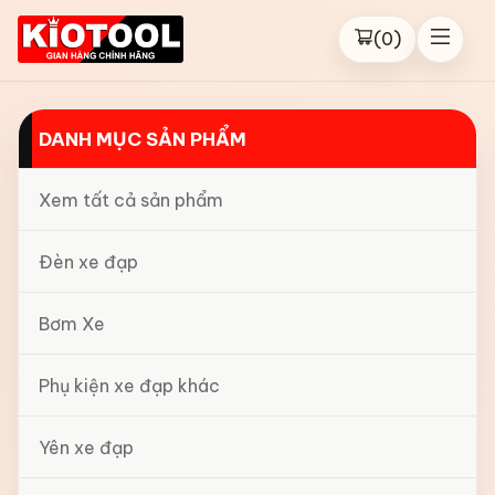
(
0
)
DANH MỤC SẢN PHẨM
Xem tất cả sản phẩm
Đèn xe đạp
Bơm Xe
Phụ kiện xe đạp khác
Yên xe đạp