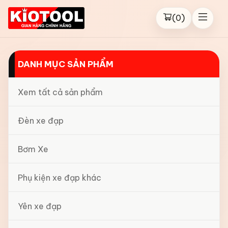
(
0
)
DANH MỤC SẢN PHẨM
Xem tất cả sản phẩm
Đèn xe đạp
Bơm Xe
Phụ kiện xe đạp khác
Yên xe đạp