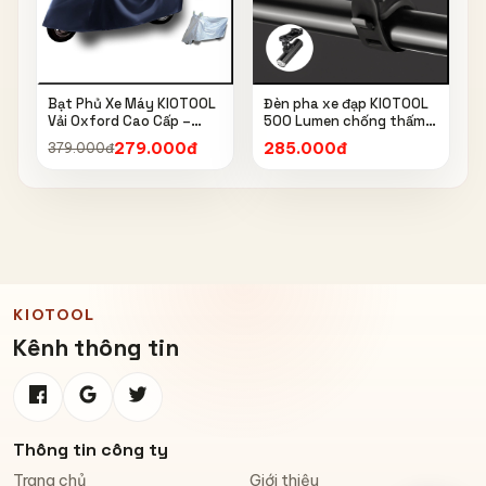
Bạt Phủ Xe Máy KIOTOOL
Đèn pha xe đạp KIOTOOL
Vải Oxford Cao Cấp –
500 Lumen chống thấm
Chống Nắng, Chống Mưa,
nước IPX6 6603
279.000đ
285.000đ
379.000đ
Chống Bụi, Chống Tia UV,
Có Phản Quang & Lỗ Khóa
Chống Bay
KIOTOOL
Kênh thông tin
Thông tin công ty
Trang chủ
Giới thiệu