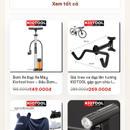
Xem tất cả
Bơm Xe Đạp Xe Máy
Giá treo xe đạp lên tường
Kiotool Inox – Đầu Bơm
KIOTOOL gập gọn chịu lực
Thông Minh, Kèm Bơm
cao kèm móc treo mũ bảo
149.000đ
269.000đ
195.000đ
289.000đ
Bóng, Đồng Hồ 160 PSI
hiểm