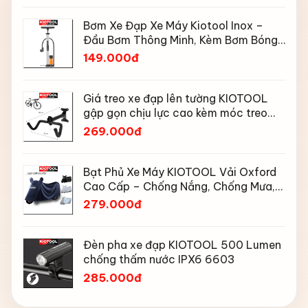
Bơm Xe Đạp Xe Máy Kiotool Inox –
Đầu Bơm Thông Minh, Kèm Bơm Bóng,
Đồng Hồ 160 PSI
149.000đ
Giá treo xe đạp lên tường KIOTOOL
gập gọn chịu lực cao kèm móc treo
mũ bảo hiểm
269.000đ
Bạt Phủ Xe Máy KIOTOOL Vải Oxford
Cao Cấp – Chống Nắng, Chống Mưa,
Chống Bụi, Chống Tia UV, Có Phản
279.000đ
Quang & Lỗ Khóa Chống Bay
Đèn pha xe đạp KIOTOOL 500 Lumen
chống thấm nước IPX6 6603
285.000đ