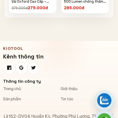
Vải Oxford Cao Cấp –
500 Lumen chống thấm
Chống Nắng, Chống Mưa,
nước IPX6 6603
279.000đ
285.000đ
379.000đ
Chống Bụi, Chống Tia UV,
Có Phản Quang & Lỗ Khóa
Chống Bay
KIOTOOL
Kênh thông tin
Thông tin công ty
Trang chủ
Giới thiệu
Sản phẩm
Tin tức
Zalo
Lk162-DV04 Huyền Kỳ, Phường Phú Lương, Thành phố