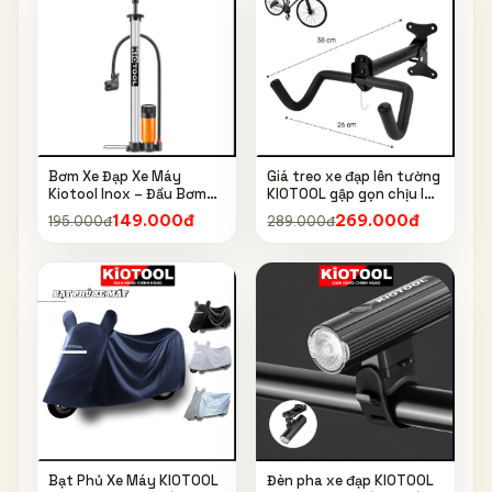
Bơm Xe Đạp Xe Máy
Giá treo xe đạp lên tường
Kiotool Inox – Đầu Bơm
KIOTOOL gập gọn chịu lực
Thông Minh, Kèm Bơm
cao kèm móc treo mũ bảo
149.000đ
269.000đ
195.000đ
289.000đ
Bóng, Đồng Hồ 160 PSI
hiểm
Bạt Phủ Xe Máy KIOTOOL
Đèn pha xe đạp KIOTOOL