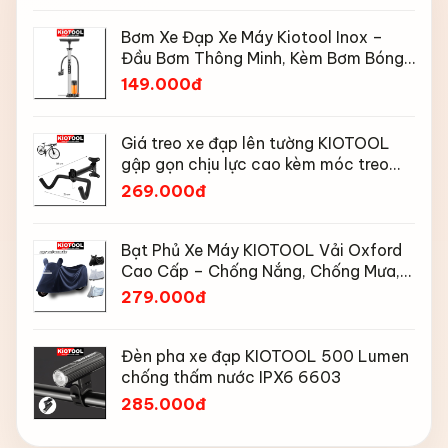
Bơm Xe Đạp Xe Máy Kiotool Inox –
Đầu Bơm Thông Minh, Kèm Bơm Bóng,
Đồng Hồ 160 PSI
149.000đ
Giá treo xe đạp lên tường KIOTOOL
gập gọn chịu lực cao kèm móc treo
mũ bảo hiểm
269.000đ
Bạt Phủ Xe Máy KIOTOOL Vải Oxford
Cao Cấp – Chống Nắng, Chống Mưa,
Chống Bụi, Chống Tia UV, Có Phản
279.000đ
Quang & Lỗ Khóa Chống Bay
Đèn pha xe đạp KIOTOOL 500 Lumen
chống thấm nước IPX6 6603
285.000đ