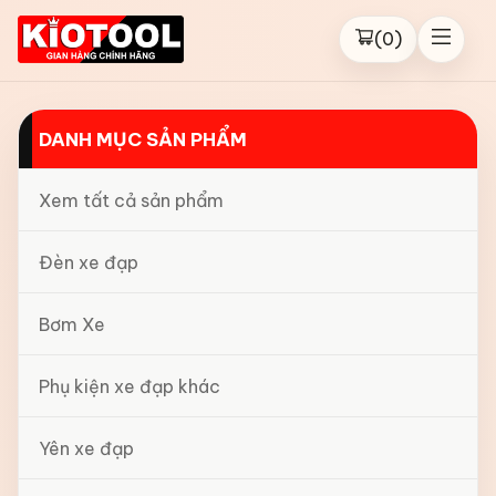
(
0
)
DANH MỤC SẢN PHẨM
Xem tất cả sản phẩm
Đèn xe đạp
Bơm Xe
Phụ kiện xe đạp khác
Yên xe đạp