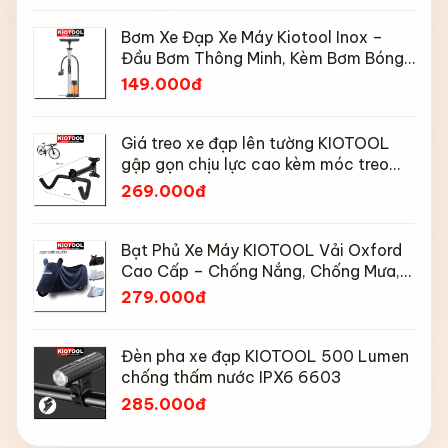
Bơm Xe Đạp Xe Máy Kiotool Inox –
Đầu Bơm Thông Minh, Kèm Bơm Bóng,
Đồng Hồ 160 PSI
149.000đ
Giá treo xe đạp lên tường KIOTOOL
gập gọn chịu lực cao kèm móc treo
mũ bảo hiểm
269.000đ
Bạt Phủ Xe Máy KIOTOOL Vải Oxford
Cao Cấp – Chống Nắng, Chống Mưa,
Chống Bụi, Chống Tia UV, Có Phản
279.000đ
Quang & Lỗ Khóa Chống Bay
Đèn pha xe đạp KIOTOOL 500 Lumen
chống thấm nước IPX6 6603
285.000đ