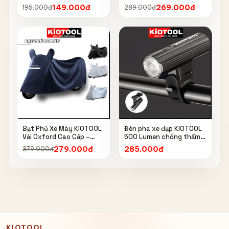
Thông Minh, Kèm Bơm
cao kèm móc treo mũ bảo
149.000đ
269.000đ
195.000đ
289.000đ
Bóng, Đồng Hồ 160 PSI
hiểm
Bạt Phủ Xe Máy KIOTOOL
Đèn pha xe đạp KIOTOOL
Vải Oxford Cao Cấp –
500 Lumen chống thấm
Chống Nắng, Chống Mưa,
nước IPX6 6603
279.000đ
285.000đ
379.000đ
Chống Bụi, Chống Tia UV,
Có Phản Quang & Lỗ Khóa
Chống Bay
KIOTOOL