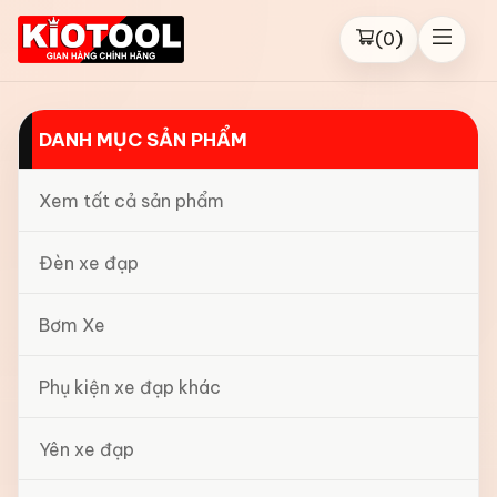
(
0
)
DANH MỤC SẢN PHẨM
Xem tất cả sản phẩm
Đèn xe đạp
Bơm Xe
Phụ kiện xe đạp khác
Yên xe đạp